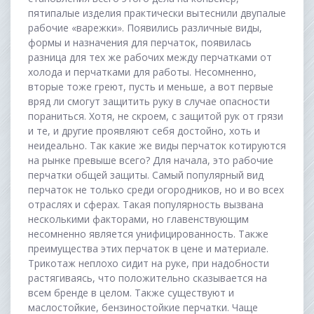
пятипалые изделия практически вытеснили двупалые
рабочие «варежки». Появились различные виды,
формы и назначения для перчаток, появилась
разница для тех же рабочих между перчатками от
холода и перчатками для работы. Несомненно,
вторые тоже греют, пусть и меньше, а вот первые
вряд ли смогут защитить руку в случае опасности
пораниться. Хотя, не скроем, с защитой рук от грязи
и те, и другие проявляют себя достойно, хоть и
неидеально. Так какие же виды перчаток котируются
на рынке превыше всего? Для начала, это рабочие
перчатки общей защиты. Самый популярный вид
перчаток не только среди огородников, но и во всех
отраслях и сферах. Такая популярность вызвана
несколькими факторами, но главенствующим
несомненно является унифицированность. Также
преимущества этих перчаток в цене и материале.
Трикотаж неплохо сидит на руке, при надобности
растягиваясь, что положительно сказывается на
всем бренде в целом. Также существуют и
маслостойкие, бензиностойкие перчатки. Чаще