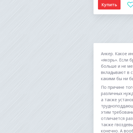
Купить
Анкер. Какое и
«якорь». Если б
больше и не ме
вкладывают в с
какими бы ни б
По причине тог
различных нужд
а также устано
трудноподдающи
этим требовани
отличается раз
также гвоздевы
конечно. А воо