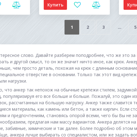
Купить
Куп
1
2
3
...
5
нтересное слово. Давайте разберем поподробнее, что же это за 
рать и другой смысл, то он же значит ничто иное, как крюк. Анк
ньше, чем просто деталь, похожая на крюк с длинным основани
пециальное отверстие в основании. Только так этот вид крепе
ыли нагрузки.
о, что анкер так непохож на обычные крепежи стилем, задумкой 
, популяризируя его все больше и больше. Пожалуй, это один и
вок, рассчитанных на большую нагрузку. Анкер также славится т
еся материалы, как камень или бетон, а также кирпич. Если ст
ям и предпочтениям, становясь опорой всеми, чего бы Вы не з
нообразием, предлагая нам массу вариантов. Анкера делятся на
е, забивные, химические и так далее. Более подробно об этом 
бще, анкера лучше выбирать со специалистом, или же задать в