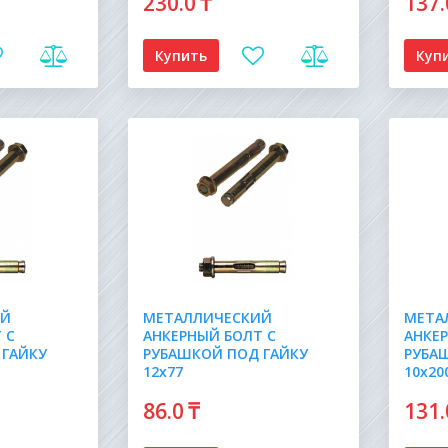
230
.0
₸
137
Купить
Куп
ИЙ
МЕТАЛЛИЧЕСКИЙ
МЕТА
 С
АНКЕРНЫЙ БОЛТ С
АНКЕ
 ГАЙКУ
РУБАШКОЙ ПОД ГАЙКУ
РУБА
12х77
10х20
86
.0
₸
131