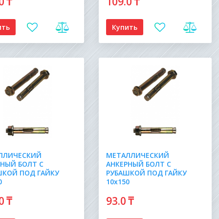
.0
₸
109
.0
₸
ить
Купить
ЛЛИЧЕСКИЙ
МЕТАЛЛИЧЕСКИЙ
РНЫЙ БОЛТ С
АНКЕРНЫЙ БОЛТ С
ШКОЙ ПОД ГАЙКУ
РУБАШКОЙ ПОД ГАЙКУ
0
10х150
.0
₸
93
.0
₸