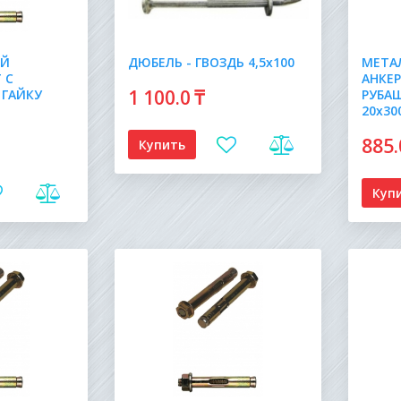
ИЙ
ДЮБЕЛЬ - ГВОЗДЬ 4,5х100
МЕТА
 С
АНКЕ
1 100
.0
₸
 ГАЙКУ
РУБА
20х30
885
Купить
Куп