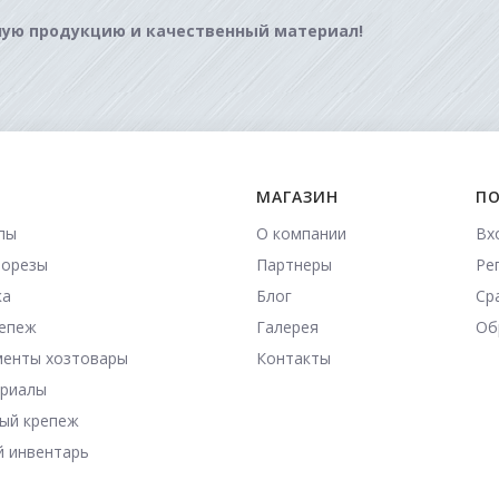
ную продукцию и качественный материал!
МАГАЗИН
ПО
пы
О компании
Вх
морезы
Партнеры
Ре
ка
Блог
Ср
репеж
Галерея
Об
менты хозтовары
Контакты
ериалы
ый крепеж
й инвентарь