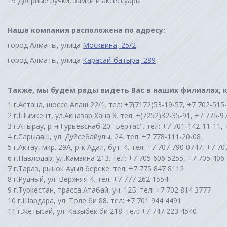
Дверные ручки, замки и аксессуары
Наша компания расположена по адресу:
город Алматы, улица
Москвина, 25/2
город Алматы, улица
Карасай-батыра, 289
Также, мы будем рады видеть Вас в наших филиалах,
г.Астана, шоссе Алаш 22/1. тел: +7(7172)53-19-57, +7 702-515
г.Шымкент, ул.Акназар Хана 8. тел: +(7252)32-35-91, +7 775-9
г.Атырау, р-н Гурьевснаб 20 "Бертас". тел: +7 701-142-11-11,
г.Сарыағаш, ул. Дуйсебайулы, 24. тел: +7 778-111-20-08
г.Актау, мкр. 29А, р-к Адал, бут. 4. тел: +7 707 790 0747, +7 7
г.Павлодар, ул.Камзина 213. тел: +7 705 606 5255, +7 705 406
г.Тараз, рынок Ауыл береке. тел: +7 775 847 8112
г.Рудный, ул. Верхняя 4. тел: +7 777 262 1554
г.Туркестан, трасса Атабай, уч. 12Б. тел: +7 702 814 3777
г.Шардара, ул. Толе би 88. тел: +7 701 944 4491
г.Жетысай, ул. Казыбек би 218. тел: +7 747 223 4540