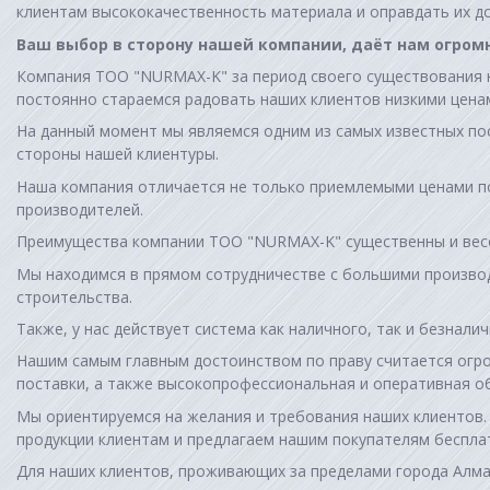
клиентам высококачественность материала и оправдать их д
Ваш выбор в сторону нашей компании, даёт нам огром
Компания TOO "NURMAX-K" за период своего существования на
постоянно стараемся радовать наших клиентов низкими цена
На данный момент мы являемся одним из самых известных по
стороны нашей клиентуры.
Наша компания отличается не только приемлемыми ценами по
производителей.
Преимущества компании TOO "NURMAX-K" существенны и вес
Мы находимся в прямом сотрудничестве с большими произво
строительства.
Также, у нас действует система как наличного, так и безнали
Нашим самым главным достоинством по праву считается огр
поставки, а также высокопрофессиональная и оперативная об
Мы ориентируемся на желания и требования наших клиентов. 
продукции клиентам и предлагаем нашим покупателям бесплатн
Для наших клиентов, проживающих за пределами города Алма