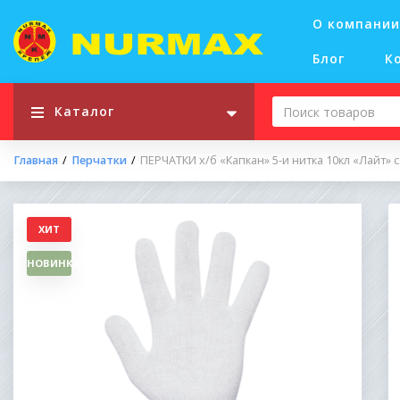
О компании
Блог
К
Каталог
Главная
Перчатки
ПЕРЧАТКИ х/б «Капкан» 5-и нитка 10кл «Лайт» 
ХИТ
НОВИНКА