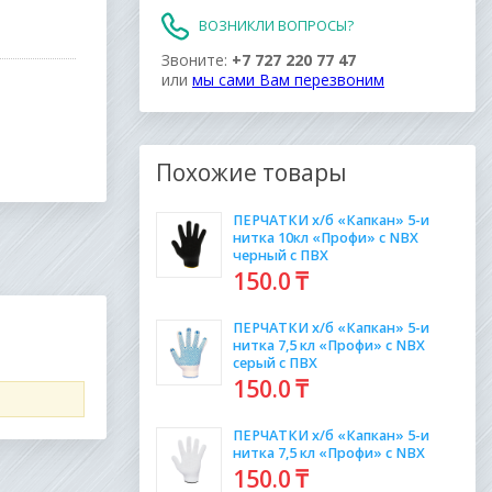
ВОЗНИКЛИ ВОПРОСЫ?
Звоните:
+7 727 220 77 47
или
мы сами Вам перезвоним
Похожие товары
ПЕРЧАТКИ х/б «Капкан» 5-и
нитка 10кл «Профи» с NBX
черный с ПВХ
150
.0
₸
ПЕРЧАТКИ х/б «Капкан» 5-и
нитка 7,5 кл «Профи» с NBX
серый с ПВХ
150
.0
₸
ПЕРЧАТКИ х/б «Капкан» 5-и
нитка 7,5 кл «Профи» с NBX
150
.0
₸