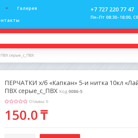
Галерея
+7 727 220 77 47
Пн–Пт 08:30–18:00, Сб
онтакты
с ПВХ серые_с_ПВХ
ПЕРЧАТКИ х/б «Капкан» 5-и нитка 10кл «Лай
ПВХ серые_с_ПВХ
Код
0086-5
Отзывы: 0
150
.0
₸