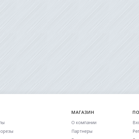
МАГАЗИН
ПО
пы
О компании
Вх
морезы
Партнеры
Ре