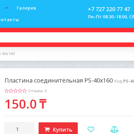
Галерея
+7 727 220 77 47
Пн–Пт 08:30–18:00, Сб
онтакты
S-40х160
Пластина соединительная PS-40х160
Код
PS-4
Отзывы: 0
150
.0
₸
Купить