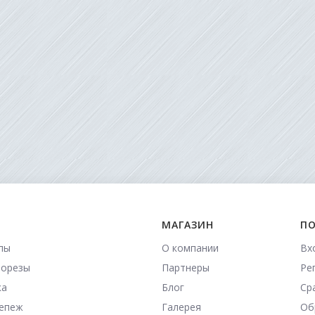
МАГАЗИН
ПО
пы
О компании
Вх
морезы
Партнеры
Ре
ка
Блог
Ср
репеж
Галерея
Об