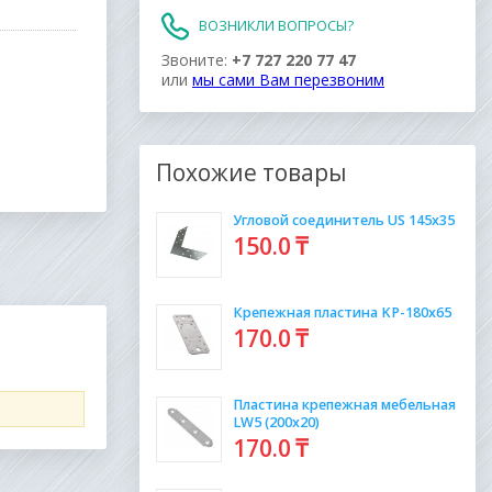
ВОЗНИКЛИ ВОПРОСЫ?
Звоните:
+7 727 220 77 47
или
мы сами Вам перезвоним
Похожие товары
Угловой соединитель US 145х35
150
.0
₸
Крепежная пластина KP-180х65
170
.0
₸
Пластина крепежная мебельная
LW5 (200х20)
170
.0
₸