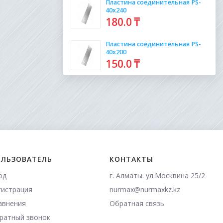
Пластина соединительная PS-
40х240
180
.0
₸
Пластина соединительная PS-
40х200
150
.0
₸
ЛЬЗОВАТЕЛЬ
КОНТАКТЫ
од
г. Алматы. ул.Москвина 25/2
гистрация
nurmax@nurmaxkz.kz
авнения
Обратная связь
ратный звонок