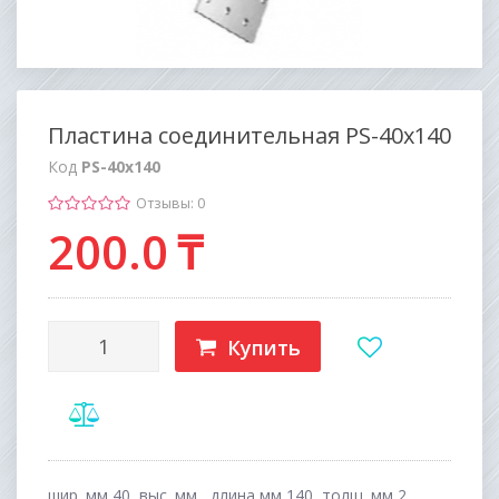
Пластина соединительная PS-40х140
Код
PS-40х140
Отзывы: 0
200
.0
₸
Купить
шир. мм 40, выс. мм , длина,мм 140, толщ. мм 2