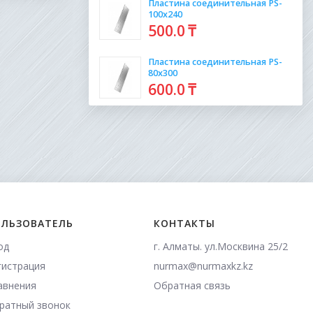
Пластина соединительная PS-
100х240
500
.0
₸
Пластина соединительная PS-
80х300
600
.0
₸
ЛЬЗОВАТЕЛЬ
КОНТАКТЫ
од
г. Алматы. ул.Москвина 25/2
гистрация
nurmax@nurmaxkz.kz
авнения
Обратная связь
ратный звонок