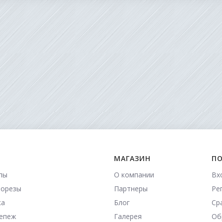
МАГАЗИН
ПО
пы
О компании
Вх
морезы
Партнеры
Ре
ка
Блог
Ср
репеж
Галерея
Об