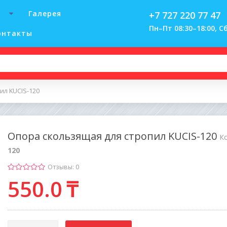
Галерея
+7 727 220 77 47
Пн–Пт 08:30–18:00, Сб
онтакты
ил KUCIS-120
Опора скользящая для стропил KUCIS-120
К
120
Отзывы: 0
550
.0
₸