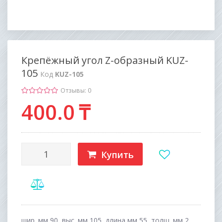
Крепёжный угол Z-образный KUZ-
105
Код
KUZ-105
Отзывы: 0
400
.0
₸
Купить
шир. мм 90, выс. мм 105, длина,мм 55, толщ. мм 2