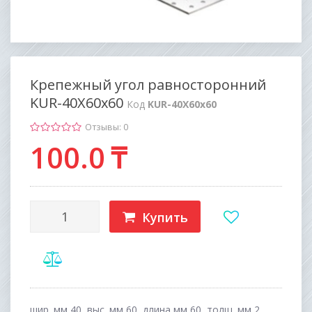
Крепежный угол равносторонний
KUR-40Х60х60
Код
KUR-40Х60х60
Отзывы: 0
100
.0
₸
Купить
шир. мм 40, выс. мм 60, длина,мм 60, толщ. мм 2