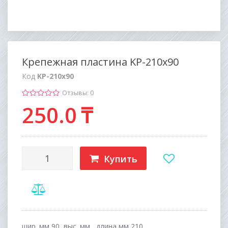
Крепежная пластина KP-210х90
Код
KP-210х90
Отзывы: 0
250
.0
₸
Купить
шир. мм 90, выс. мм , длина,мм 210,