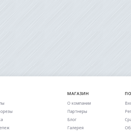
МАГАЗИН
ПО
пы
О компании
Вх
морезы
Партнеры
Ре
ка
Блог
Ср
репеж
Галерея
Об