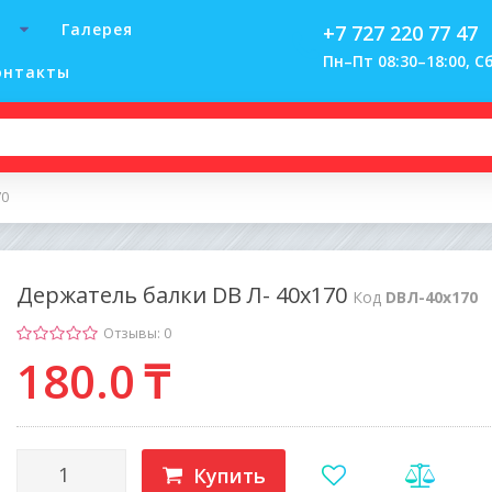
Галерея
+7 727 220 77 47
Пн–Пт 08:30–18:00, Сб
онтакты
70
Держатель балки DB Л- 40x170
Код
DBЛ-40x170
Отзывы: 0
180
.0
₸
Купить