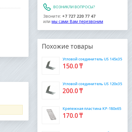
ВОЗНИКЛИ ВОПРОСЫ?
Звоните:
+7 727 220 77 47
или
мы сами Вам перезвоним
Похожие товары
Угловой соединитель US 145х35
150
.0
₸
Угловой соединитель US 120х35
200
.0
₸
Крепежная пластина KP-180х65
170
.0
₸