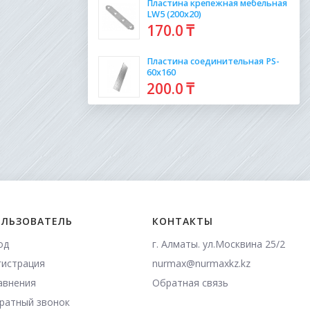
Пластина крепежная мебельная
LW5 (200х20)
170
.0
₸
Пластина соединительная PS-
60х160
200
.0
₸
ЛЬЗОВАТЕЛЬ
КОНТАКТЫ
од
г. Алматы. ул.Москвина 25/2
гистрация
nurmax@nurmaxkz.kz
авнения
Обратная связь
ратный звонок