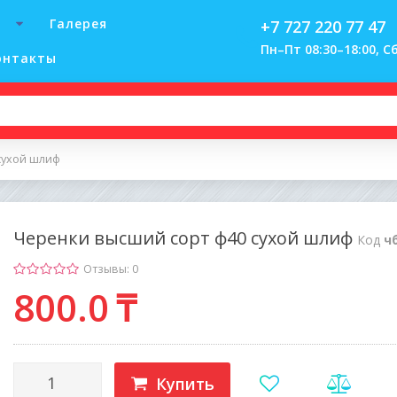
Галерея
+7 727 220 77 47
Пн–Пт 08:30–18:00, Сб
онтакты
сухой шлиф
Черенки высший сорт ф40 сухой шлиф
Код
ч
Отзывы: 0
800
.0
₸
Купить